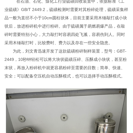
在石油、石化、煤化工行业硫磺回收装置中，依据标准《工
业硫磺》GB/T 2449.2，硫磺检测时需要对其粉碎处理，硫磺采集样
品一般为直径不小于10cm圆柱状体，目前主要采用木锤敲打成小块
状后，放进粉碎机中进行粉碎。由于硫磺属于易燃易爆产品，在敲
碎时需要特别小心，大力敲打时容易四处飞溅，容易伤到人。同时
采用木锤敲打时，比较费时、费力以及存在一些安全隐患。
为此，刘文青迅速开发了这款硫磺粉碎制样装置，型号：GBT-
2449，10秒钟轻松可以将大块状硫磺压碎、压酥成小块状，甚至粉
末状，再放入粉碎机中就更容易粉碎至需要的目数；简单、快速、
安全；可以配备空压机自动压酥模式，也可以选择手动压酥模式。