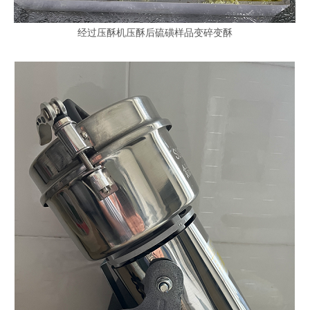
经过压酥机压酥后硫磺样品变碎变酥