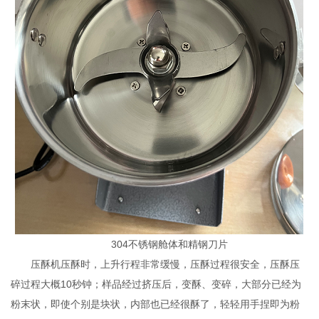
304不锈钢舱体和精钢刀片
压酥机压酥时，上升行程非常缓慢，压酥过程很安全，压酥压
碎过程大概10秒钟；样品经过挤压后，变酥、变碎，大部分已经为
粉末状，即使个别是块状，内部也已经很酥了，轻轻用手捏即为粉